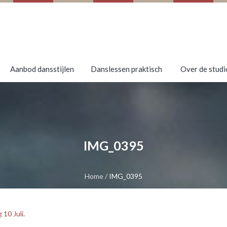
Aanbod dansstijlen
Danslessen praktisch
Over de studi
IMG_0395
Home
/
IMG_0395
10 Juli
.