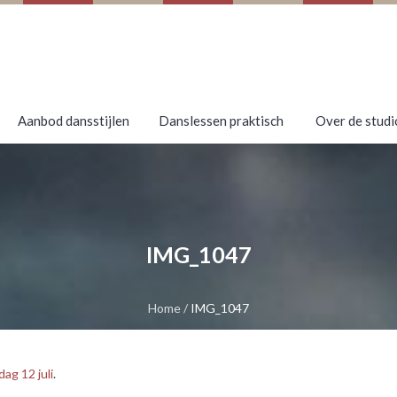
Aanbod dansstijlen
Danslessen praktisch
Over de studi
IMG_1047
Home
/
IMG_1047
g 12 juli
.