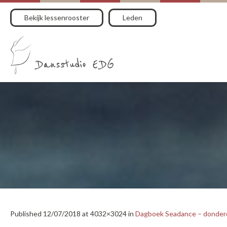
Bekijk lessenrooster
Leden
Published
12/07/2018
at 4032×3024 in
Dagboek Seadance – donderda