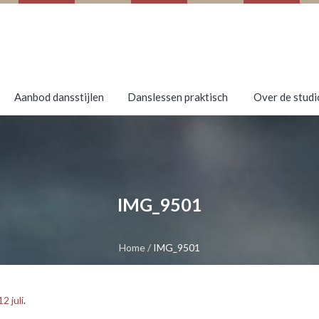
Aanbod dansstijlen
Danslessen praktisch
Over de studi
IMG_9501
Home
/
IMG_9501
2 juli
.