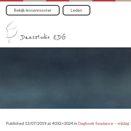
Bekijk lessenrooster
Leden
Published
13/07/2019
at 4032×3024 in
Dagboek Seadance – vrijdag 1