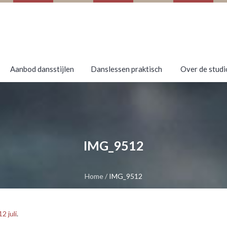
Aanbod dansstijlen
Danslessen praktisch
Over de studi
IMG_9512
Home
/
IMG_9512
2 juli
.