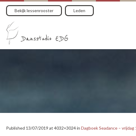
Bekijk lessenrooster
Leden
Published
13/07/2019
at 4032×3024 in
Dagboek Seadance – vrijdag 1