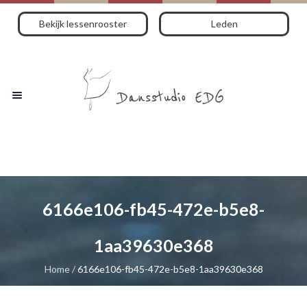
Bekijk lessenrooster
Leden
6166e106-fb45-472e-b5e8-
1aa39630e368
Home
/
6166e106-fb45-472e-b5e8-1aa39630e368