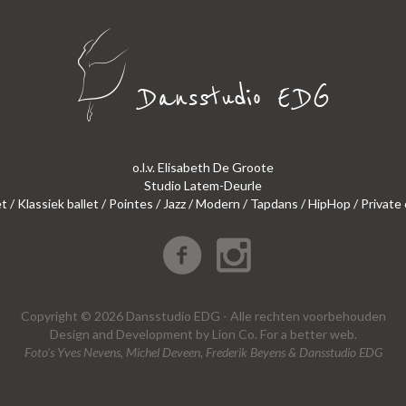
o.l.v. Elisabeth De Groote
Studio Latem-Deurle
et / Klassiek ballet / Pointes / Jazz / Modern / Tapdans / HipHop / Private
Copyright © 2026 Dansstudio EDG - Alle rechten voorbehouden
Design
and
Development
by
Lion Co.
For a better web.
Foto’s Yves Nevens, Michel Deveen, Frederik Beyens & Dansstudio EDG