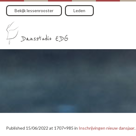
Bekijk lessenrooster
Leden
Published
15/06/2022
at 1707×985 in
Inschrijvingen nieuw dansjaar
.