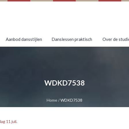
Aanbod dansstijlen
Danslessen praktisch
Over de studi
WDKD7538
Home
/
WDKD7538
g 11 juli
.