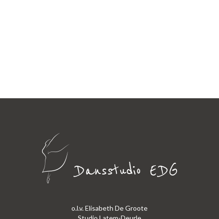
o.l.v. Elisabeth De Groote
Studio Latem-Deurle