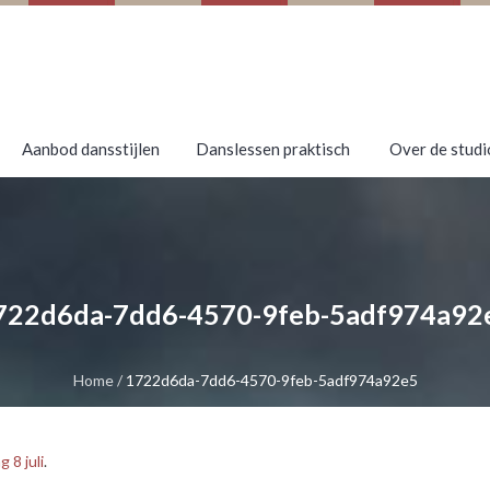
Aanbod dansstijlen
Danslessen praktisch
Over de studi
722d6da-7dd6-4570-9feb-5adf974a92
Home
/
1722d6da-7dd6-4570-9feb-5adf974a92e5
8 juli
.