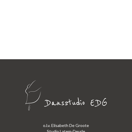
o.l.v. Elisabeth De Groote
Studio Latem-Deurle