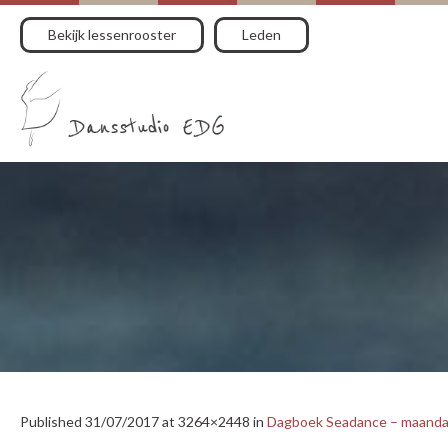
Bekijk lessenrooster
Leden
Published
31/07/2017
at 3264×2448 in
Dagboek Seadance – maandag