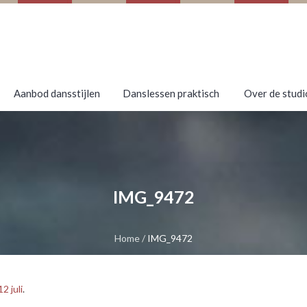
Aanbod dansstijlen
Danslessen praktisch
Over de studi
IMG_9472
Home
/
IMG_9472
2 juli
.