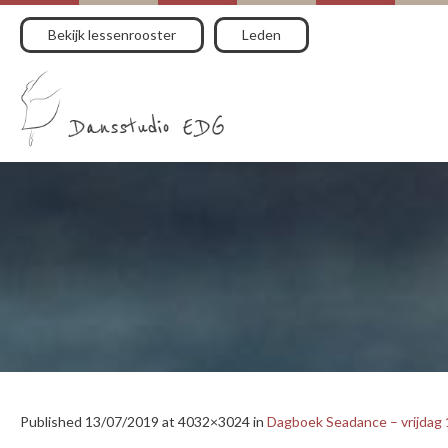
Bekijk lessenrooster
Leden
Published
13/07/2019
at 4032×3024 in
Dagboek Seadance – vrijdag 1