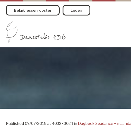
Bekijk lessenrooster
Leden
Published
09/07/2018
at 4032×3024 in
Dagboek Seadance – maandag 