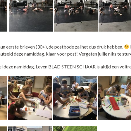
hun eerste brieven (30+), de postbode zal het dus druk hebben.
tseld deze namiddag, klaar voor post! Vergeten jullie niks te stu
el deze namiddag. Leven BLAD STEEN SCHAAR is altijd een voltre