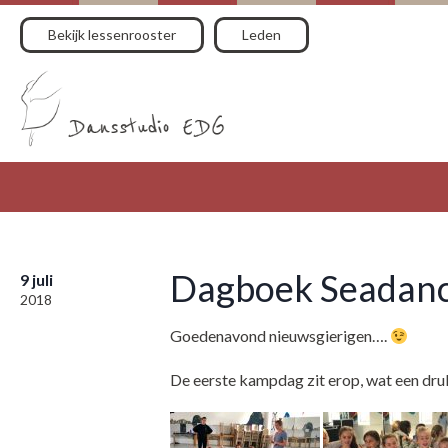
Bekijk lessenrooster
Leden
Dagboek Seadance
9 juli
2018
Goedenavond nieuwsgierigen….
De eerste kampdag zit erop, wat een druk