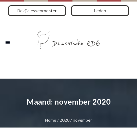
Bekijk lessenrooster
Leden
Maand:
november 2020
Home
/
2020
/
november