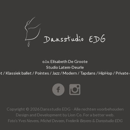
o.l.v. Elisabeth De Groote
Studio Latem-Deurle
et / Klassiek ballet / Pointes / Jazz / Modern / Tapdans / HipHop / Private
Copyright © 2026 Dansstudio EDG - Alle rechten voorbehouden
Design
and
Development
by
Lion Co.
For a better web.
Foto’s Yves Nevens, Michel Deveen, Frederik Beyens & Dansstudio EDG