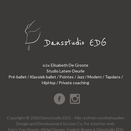
o.l.v. Elisabeth De Groote
Studio Latem-Deurle
Pré-ballet / Klassiek ballet / Pointes / Jazz / Modern / Tapdans /
HipHop / Private coaching
Copyright © 2026 Dansstudio EDG - Alle rechten voorbehouden
Design
and
Development
by
Lion Co.
For a better web.
Foto’s Yves Nevens, Michel Deveen, Frederik Beyens & Dansstudio EDG