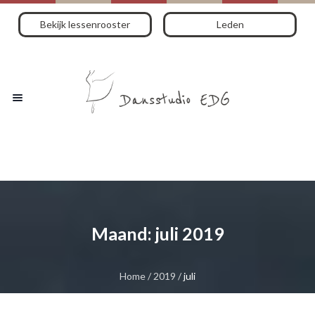
Bekijk lessenrooster
Leden
Maand:
juli 2019
Home
/
2019
/
juli