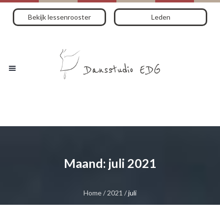
Bekijk lessenrooster
Leden
Maand:
juli 2021
Home
/
2021
/
juli