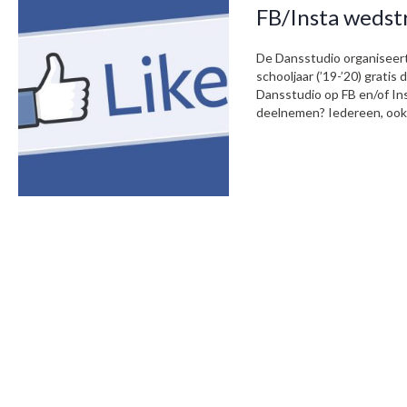
FB/Insta wedstr
De Dansstudio organiseert 
schooljaar (’19-’20) grati
Dansstudio op FB en/of Ins
deelnemen? Iedereen, ook