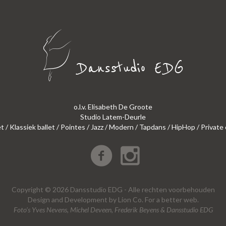
o.l.v. Elisabeth De Groote
Studio Latem-Deurle
et / Klassiek ballet / Pointes / Jazz / Modern / Tapdans / HipHop / Private
Copyright © 2026 Dansstudio EDG - Alle rechten voorbehouden
Design
and
Development
by
Lion Co.
For a better web.
Foto’s Yves Nevens, Michel Deveen, Frederik Beyens & Dansstudio EDG