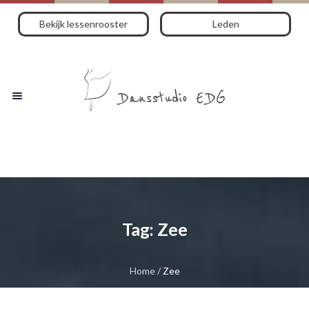
Bekijk lessenrooster
Leden
Tag:
Zee
Home
/
Zee