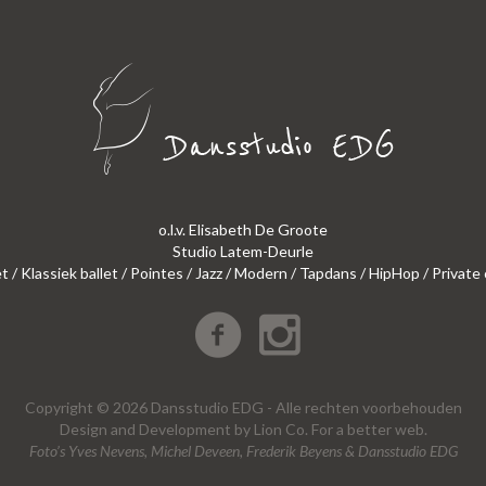
o.l.v. Elisabeth De Groote
Studio Latem-Deurle
et / Klassiek ballet / Pointes / Jazz / Modern / Tapdans / HipHop / Private
Copyright © 2026 Dansstudio EDG - Alle rechten voorbehouden
Design
and
Development
by
Lion Co.
For a better web.
Foto’s Yves Nevens, Michel Deveen, Frederik Beyens & Dansstudio EDG